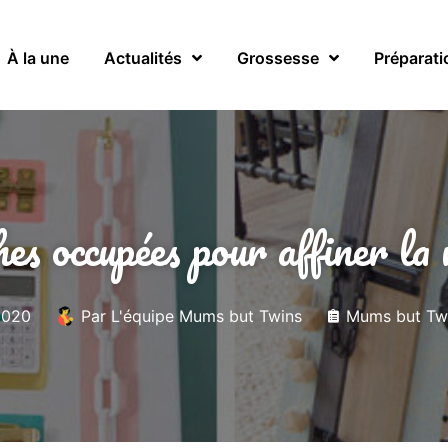
À la une
Actualités
Grossesse
Préparati
hes occupées pour affiner la 
2020
Par
L'équipe Mums but Twins
Mums but Tw