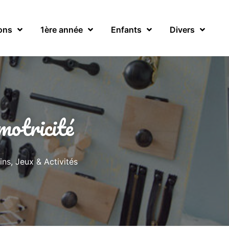
ons
1ère année
Enfants
Divers
motricité
ins
,
Jeux & Activités