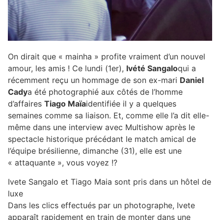
On dirait que « mainha » profite vraiment d’un nouvel
amour, les amis ! Ce lundi (1er),
Ivété Sangalo
qui a
récemment reçu un hommage de son ex-mari
Daniel
Cady
a été photographié aux côtés de l’homme
d’affaires
Tiago Maïa
identifiée il y a quelques
semaines comme sa liaison. Et, comme elle l’a dit elle-
même dans une interview avec Multishow après le
spectacle historique précédant le match amical de
l’équipe brésilienne, dimanche (31), elle est une
« attaquante », vous voyez !?
Ivete Sangalo et Tiago Maia sont pris dans un hôtel de
luxe
Dans les clics effectués par un photographe, Ivete
apparaît rapidement en train de monter dans une