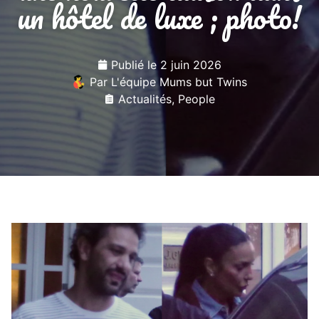
un hôtel de luxe ; photo!
Publié le
2 juin 2026
Par
L'équipe Mums but Twins
Actualités
,
People