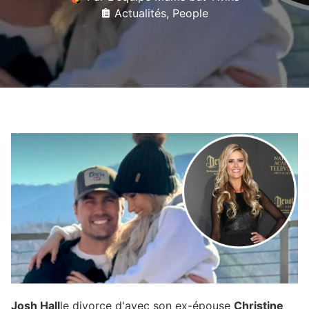
Actualités
,
People
Josh Hall
le divorce d'avec son ex-épouse
Christine