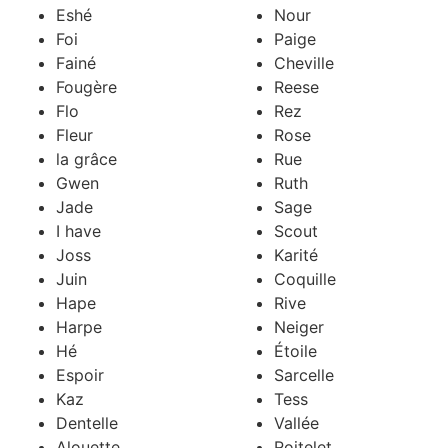
Eshé
Nour
Foi
Paige
Fainé
Cheville
Fougère
Reese
Flo
Rez
Fleur
Rose
la grâce
Rue
Gwen
Ruth
Jade
Sage
I have
Scout
Joss
Karité
Juin
Coquille
Hape
Rive
Harpe
Neiger
Hé
Étoile
Espoir
Sarcelle
Kaz
Tess
Dentelle
Vallée
Alouette
Roitelet