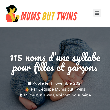
À la une
1ère année
115 noms d’une syllabe
pour filles et garçons
Publié le
4 novembre 2021
Par
L'équipe Mums but Twins
Mums but Twins
,
Prénom pour bébé