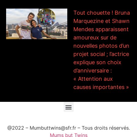
Tout chouette ! Bruna
Marquezine et Shawn
Mendes apparaissent
amoureux sur de
nouvelles photos d’un
projet social ; l’actrice
explique son choix
d’anniversaire :
« Attention aux
causes importantes »
@2022 – Mumbuttwins@sfr.fr – Tous droits réservés.
Mums but Twins