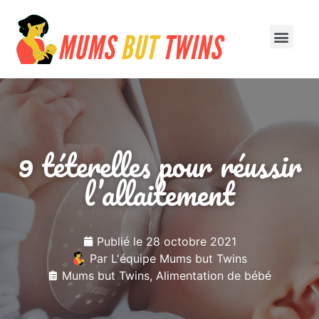
À la une
1ère année
9 téterelles pour réussir
l’allaitement
Publié le
28 octobre 2021
Par
L'équipe Mums but Twins
Mums but Twins
,
Alimentation de bébé