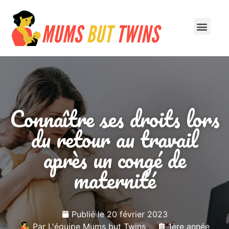
À la une
1ère année
Connaître ses droits lors
du retour au travail
après un congé de
maternité
Publié le
20 février 2023
Par
L'équipe Mums but Twins
1ère année