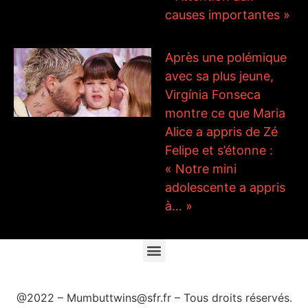
causes importantes »
Après une polémique
avec sa plus jeune,
Virgínia Fonseca
montre ce que Maria
Alice a appris de Zé
Felipe et s’étonne :
« Notre mini
adolescente a appris
à… »
@2022 – Mumbuttwins@sfr.fr – Tous droits réservés.