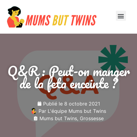
À la une
1ère année
Q&R : Peut-on manger
de la feta enceinte ?
Publié le
8 octobre 2021
Par
L'équipe Mums but Twins
Mums but Twins
,
Grossesse