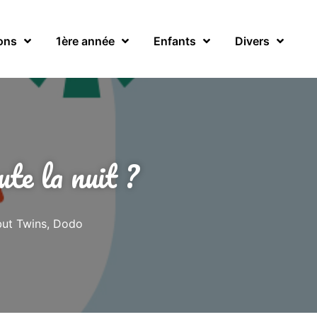
ons
1ère année
Enfants
Divers
te la nuit ?
ut Twins
,
Dodo