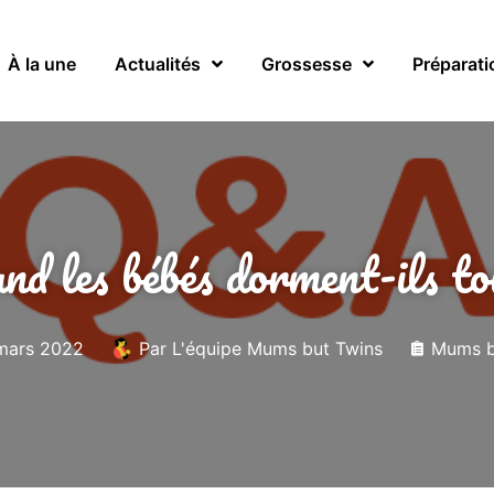
À la une
Actualités
Grossesse
Préparati
 les bébés dorment-ils tou
mars 2022
Par
L'équipe Mums but Twins
Mums b